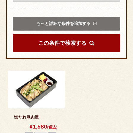
カード1,000円プレゼント中！
2000円～3000円
3000円以上
もっと詳細な条件を追加する
初回注文時の最後に任意パスワードを入力
するだけでお客様情報を保存できます。
こだわりシリーズから選ぶ
次回以降はお客様情報が自動反映されるの
で便利で簡単です。
この条件で検索する
会員ログイン状態でポイントが貯まる・使
-NIKUZENの逸品- 特選牛シ
えるようになります。
リーズ
1
こだわりの幕の内シリーズ
彩色の二段弁当シリーズ
高級弁当
お知らせ
スタッフブログ
塩だれ豚肉重
よくあるご質問
¥1,580
2
(税込)