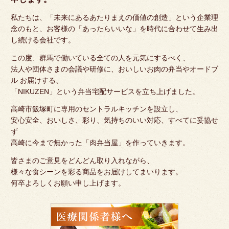
私たちは、「未来にあるあたりまえの価値の創造」という企業理
念のもと、お客様の「あったらいいな」を時代に合わせて生み出
し続ける会社です。
この度、群馬で働いている全ての人を元気にするべく、
法人や団体さまの会議や研修に、おいしいお肉の弁当やオードブ
ル お届けする、
「NIKUZEN」という弁当宅配サービスを立ち上げました。
高崎市飯塚町に専用のセントラルキッチンを設立し、
安心安全、おいしさ、彩り、気持ちのいい対応、すべてに妥協せ
ず
高崎に今まで無かった「肉弁当屋」を作っていきます。
皆さまのご意見をどんどん取り入れながら、
様々な食シーンを彩る商品をお届けしてまいります。
何卒よろしくお願い申し上げます。
医
療
関