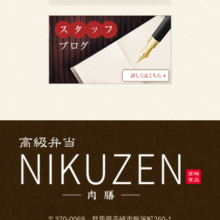
ス
タ
ッ
フ
ブ
ロ
グ
〒370-0069 群馬県高崎市飯塚町260-1