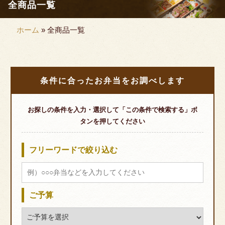
全商品一覧
行楽・観光
ホーム
»
全商品一覧
慶事・法事
種類から選ぶ
幕の内弁当
条件に合ったお弁当をお調べします
×
閉じる
九重弁当
二段弁当
お探しの条件を入力・選択して「この条件で検索する」ボ
タンを押してください
お重
商品をカートに入れてのWEB注文で合計額
に応じてポイントが貯まります。
1ポイント1円として次回注文時にお値引き
サイドメニュー
フリーワードで絞り込む
可能です。※「WEBカート注文方法」ご参
照下さい。
オードブル
価格から選ぶ
サイトオープンを記念してお弁当人数分
ご予算
の お茶280ml 無料プレゼント中！
1000円未満
店舗引取かつ10,000円以上のご注文でクオ
1000円～1999円