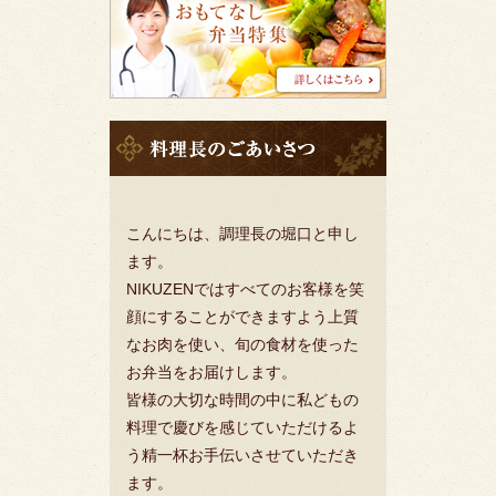
係
者
様
へ
料
理
長
の
挨
こんにちは、調理長の堀口と申し
拶
ます。
NIKUZENではすべてのお客様を笑
顔にすることができますよう上質
なお肉を使い、旬の食材を使った
お弁当をお届けします。
皆様の大切な時間の中に私どもの
料理で慶びを感じていただけるよ
う精一杯お手伝いさせていただき
ます。