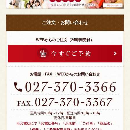
様
の
ご
ご注文・お問い合わせ
意
見
も
WEBからのご注文（24時間受付）
お
聞
か
せ
お電話・FAX ・WEBからのお問い合わせ
く
だ
さ
い。
営業時間/
10時～17時
配送時間/
10時～18時
定休日/
日曜日
※お電話にて「お電話番号」「お名前」「ご住所」「商品名」
「個数」「ご希望配達日時」をお伝えください