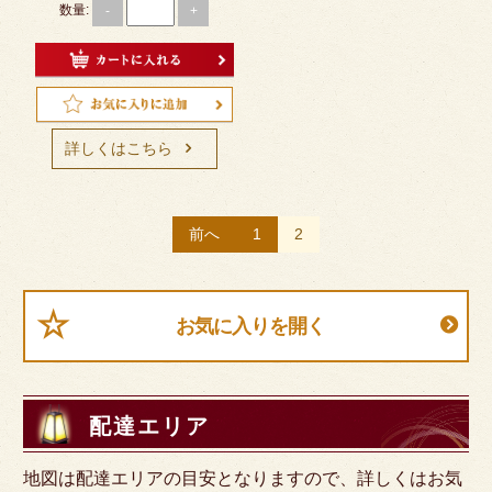
お問い合わせ
数量:
-
+
特定商取引法に基づく表記
サイトマップ
ログイン・マイページ
詳しくはこちら
投
前へ
1
2
稿
ナ
ビ
お気に入りを開く
ゲ
ー
シ
配達エリア
ョ
ン
地図は配達エリアの目安となりますので、詳しくはお気