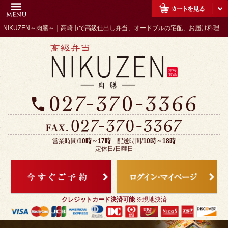
コ
HOME
ン
NIKUZEN～肉膳～｜高崎市で高級仕出し弁当、オードブルの宅配、お届け料理
NIKUZENのこだわり
テ
ン
配達エリア・注文方法
ツ
会社概要
へ
ス
全商品一覧
キ
お客様の声
ッ
プ
お気に入り
営業時間/
10時～17時
配送時間/
10時～18時
ご利用シーンから選ぶ
定休日/日曜日
接待・おもてなし
会議・研修・セミナー
クレジットカード決済可能
※現地決済
行事・地域の集まり｜高崎市
「NIKUZEN～肉膳～」