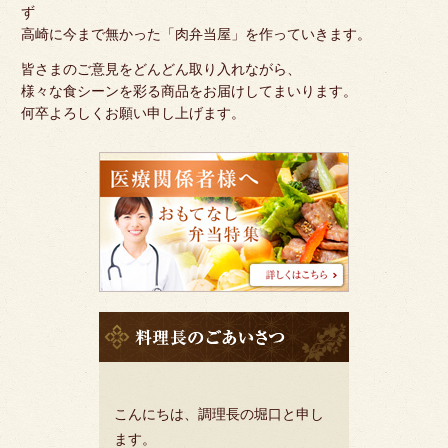
ず
高崎に今まで無かった「肉弁当屋」を作っていきます。
皆さまのご意見をどんどん取り入れながら、
様々な食シーンを彩る商品をお届けしてまいります。
何卒よろしくお願い申し上げます。
医
療
関
係
者
様
へ
料
理
長
の
挨
こんにちは、調理長の堀口と申し
拶
ます。