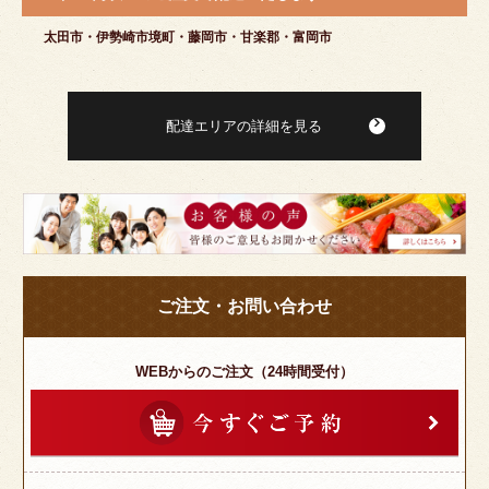
太田市・伊勢崎市境町・藤岡市・甘楽郡・富岡市
配達エリアの詳細を見る
皆
様
の
ご
ご注文・お問い合わせ
意
見
も
WEBからのご注文（24時間受付）
お
聞
か
せ