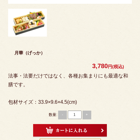
2000円～3000円
3000円以上
こだわりシリーズから選ぶ
-NIKUZENの逸品- 特選牛シ
月華（げっか）
リーズ
3,780
円(税込)
こだわりの幕の内シリーズ
法事・法要だけではなく、各種お集まりにも最適な和
彩色の二段弁当シリーズ
膳です。
高級弁当
包材サイズ：33.9×9.6×4.5(cm)
お知らせ
数量:
-
+
スタッフブログ
よくあるご質問