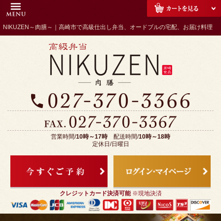
コ
HOME
ン
NIKUZEN～肉膳～｜高崎市で高級仕出し弁当、オードブルの宅配、お届け料理
NIKUZENのこだわり
テ
ン
配達エリア・注文方法
ツ
会社概要
へ
ス
全商品一覧
キ
お客様の声
ッ
プ
お気に入り
営業時間/
10時～17時
配送時間/
10時～18時
ご利用シーンから選ぶ
定休日/日曜日
接待・おもてなし
会議・研修・セミナー
クレジットカード決済可能
※現地決済
行事・地域の集まり｜高崎市
「NIKUZEN～肉膳～」