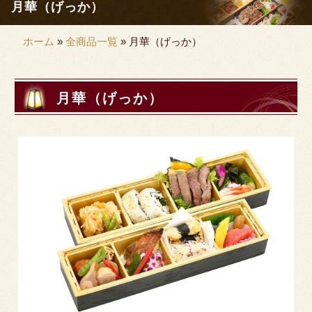
月華（げっか）
行楽・観光
ホーム
»
全商品一覧
»
月華（げっか）
慶事・法事
種類から選ぶ
月華（げっか）
幕の内弁当
九重弁当
二段弁当
お重
サイドメニュー
オードブル
価格から選ぶ
1000円未満
1000円～1999円