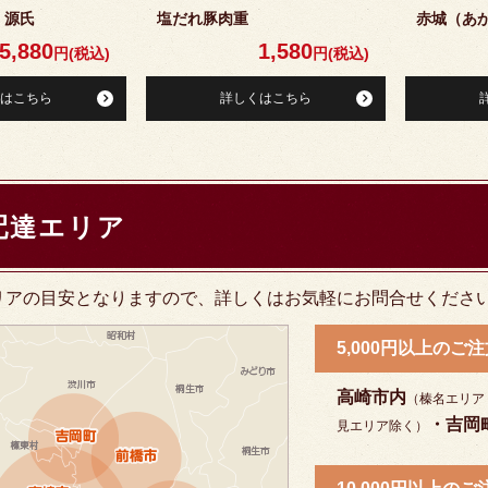
 源氏
塩だれ豚肉重
赤城（あ
5,880
1,580
円(税込)
円(税込)
はこちら
詳しくはこちら
配達エリア
リアの目安となりますので、詳しくはお気軽にお問合せくださ
5,000円以上の
高崎市内
（榛名エリア
・吉岡
見エリア除く）