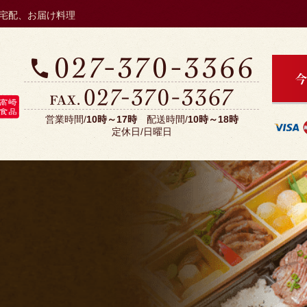
NIKUZENのこだわり
の宅配、お届け料理
配達エリア・注文方法
営業時間/
10時～17時
配送時間/
10時～18時
ご利用シーンから選ぶ
定休日/日曜日
種類から選ぶ