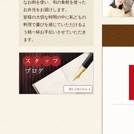
なお肉を使い、旬の食材を使った
ご
お弁当をお届けします。
意
皆様の大切な時間の中に私どもの
見
料理で慶びを感じていただけるよ
も
う精一杯お手伝いさせていただき
お
ます。
聞
か
ス
せ
タ
く
ッ
だ
フ
さ
ブ
ロ
い。
グ