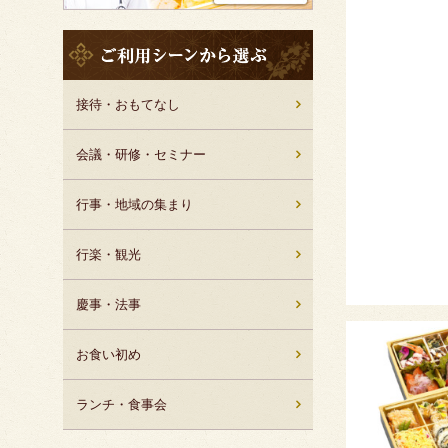
ご
利
用
シ
接待・おもてなし
ー
ン
会議・研修・セミナー
か
ら
行事・地域の集まり
選
ぶ
行楽・観光
te
慶事・法事
お食い初め
ランチ・食事会