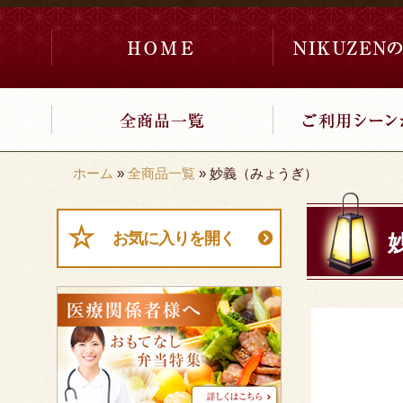
ホーム
»
全商品一覧
»
妙義（みょうぎ）
お気に入りを開く
医
療
関
係
者
様
へ