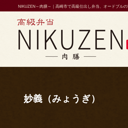
コ
NIKUZEN～肉膳～｜高崎市で高級仕出し弁当、オードブル
HOME
ン
テ
ン
ツ
へ
ス
キ
ッ
プ
妙義（みょうぎ）