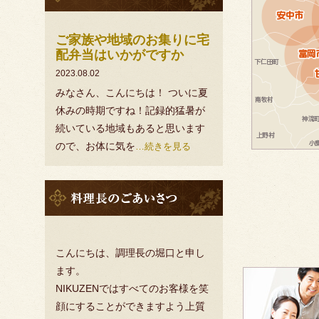
ら
せ
ご家族や地域のお集りに宅
配弁当はいかがですか
2023.08.02
みなさん、こんにちは！ ついに夏
休みの時期ですね！記録的猛暑が
続いている地域もあると思います
ので、お体に気を
…続きを見る
料
理
長
の
挨
こんにちは、調理長の堀口と申し
拶
ます。
皆
NIKUZENではすべてのお客様を笑
様
顔にすることができますよう上質
の