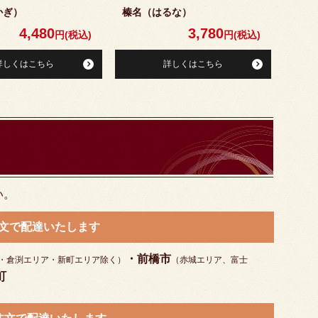
かぎ）
榛名（はるな）
4,480
3,780
円(税込)
円(税込)
詳しくはこちら
詳しくはこちら
い。
ご注文で配達いたします
・前橋市
・倉渕エリア・新町エリア除く）
（赤城エリア、富士
町