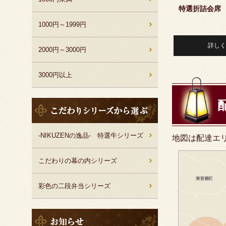
選
特選折詰会席
ぶ
1000円～1999円
詳しく
2000円～3000円
3000円以上
こ
だ
わ
り
-NIKUZENの逸品- 特選牛シリーズ
地図は配達エ
シ
リ
こだわりの幕の内シリーズ
ー
ズ
彩色の二段弁当シリーズ
か
ら
選
お
ぶ
知