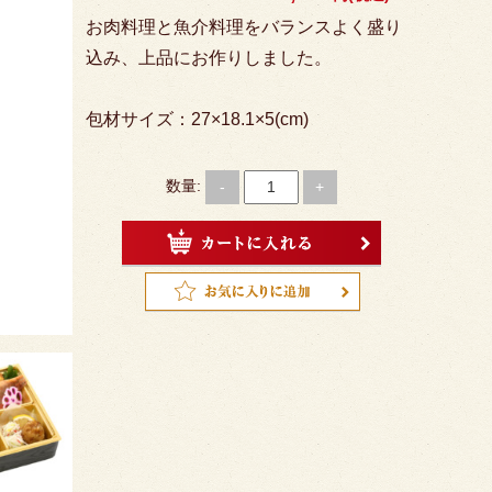
お肉料理と魚介料理をバランスよく盛り
込み、上品にお作りしました。
包材サイズ：27×18.1×5(cm)
数量:
-
+