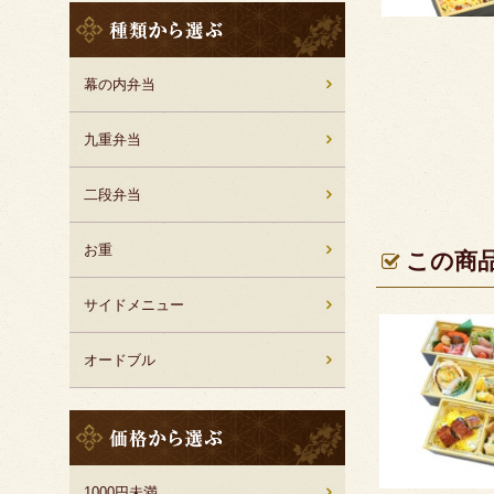
種
類
か
ら
幕の内弁当
選
ぶ
九重弁当
二段弁当
お重
この商
サイドメニュー
オードブル
価
格
か
ら
1000円未満